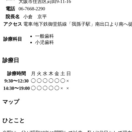
大阪市住吉区苅田9-11-16
電話
06-7668-2290
院長名
小倉 京平
アクセス
電車/地下鉄御堂筋線「我孫子駅」南出口より南へ徒
一般歯科
診療科目
小児歯科
診療日
診療時間
月
火
水
木
金
土
日
9:30〜12:30
◯
◯
◯
◯
◯
◯
×
14:30〜19:00
◯
◯
◯
◯
◯
×
×
マップ
ひとこと