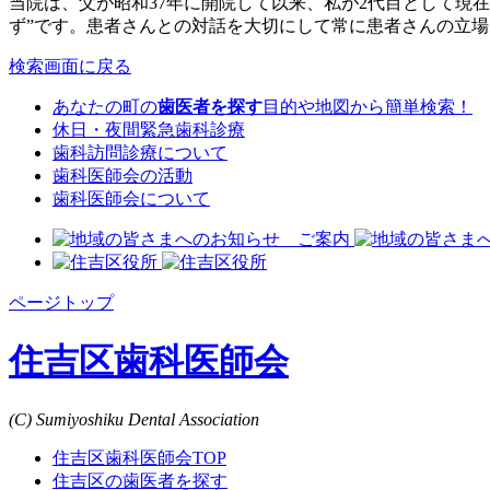
当院は、父が昭和37年に開院して以来、私が2代目として現
ず”です。患者さんとの対話を大切にして常に患者さんの立
検索画面に戻る
あなたの町の
歯医者を探す
目的や地図から簡単検索！
休日・夜間緊急歯科診療
歯科訪問診療について
歯科医師会の活動
歯科医師会について
ページトップ
住吉区歯科医師会
(C) Sumiyoshiku Dental Association
住吉区歯科医師会TOP
住吉区の歯医者を探す