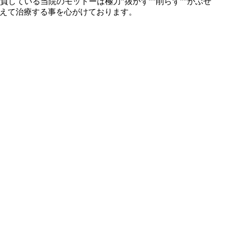
している当院のモットーは極力”抜かず””削らず””かぶせ
考えて治療する事を心がけております。