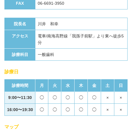
FAX
06-6691-3950
院長名
川井 和幸
アクセス
電車/南海高野線「我孫子前駅」より東へ徒歩5
分
診療科目
一般歯科
診療日
診療時間
月
火
水
木
金
土
日
9:00〜11:30
◯
◯
◯
◯
◯
×
×
16:00〜19:30
◯
◯
◯
◯
◯
×
×
マップ